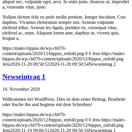
aliquet nec, vulputate eget, arcu. In enim justo, rhoncus ut, imperdiet
a, venenatis vitae, justo.
Nullam dictum felis eu pede mollis pretium. Integer tincidunt. Cras
dapibus. Vivamus elementum semper nisi. Aenean vulputate
eleifend tellus. Aenean leo ligula, porttitor eu, consequat vitae,
eleifend ac, enim. Aliquam lorem ante, dapibus in, viverra quis,
feugiat a,
https://maler-bippus.de/wp-cb070-
content/uploads/2020/12/bippus_enfold.png
0
0
Jens
https://maler-
bippus.de/wp-cb070-content/uploads/2020/12/bippus_enfold.png
Jens
2020-11-20 09:50:52
2020-11-20 09:50:54
Newseintrag 2
Newseintrag 1
19. November 2020
Willkommen bei WordPress. Dies ist dein erster Beitrag. Bearbeite
oder lösche ihn und beginne mit dem Schreiben!
https://maler-bippus.de/wp-cb070-
content/uploads/2020/12/bippus_enfold.png
0
0
Jens
https://maler-
bippus.de/wp-cb070-content/uploads/2020/12/bippus_enfold.png
Jens
2020-11-19 09:06:51
2020-11-20 09:50:16
Newseintrag 1